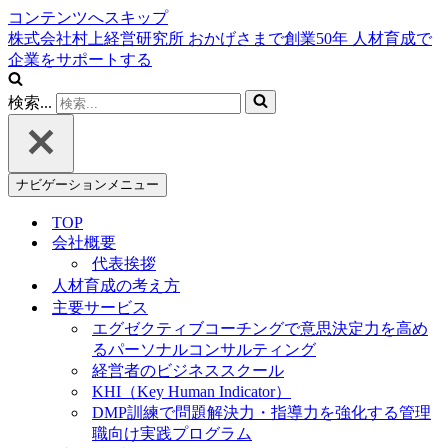
コンテンツへスキップ
株式会社村上経営研究所
おかげさまで創業
50
年
人材育成で
企業をサポートする
検索...
ナビゲーションメニュー
TOP
会社概要
代表挨拶
人材育成の考え方
主要サービス
エグゼクティブコーチングで意思決定力を高め
るパーソナルコンサルティング
経営者のビジネススクール
KHI（Key Human Indicator）
DMP訓練で問題解決力・指導力を強化する管理
職向け実践プログラム