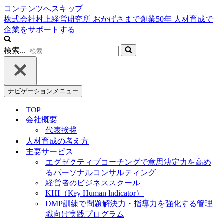
コンテンツへスキップ
株式会社村上経営研究所
おかげさまで創業
50
年
人材育成で
企業をサポートする
検索...
ナビゲーションメニュー
TOP
会社概要
代表挨拶
人材育成の考え方
主要サービス
エグゼクティブコーチングで意思決定力を高め
るパーソナルコンサルティング
経営者のビジネススクール
KHI（Key Human Indicator）
DMP訓練で問題解決力・指導力を強化する管理
職向け実践プログラム