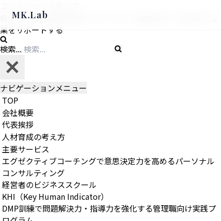
コンテンツへスキップ
MK.Lab
株式会社村上経営研究所
おかげさまで創業
50
年
人材育成で企
業をサポートする
検索...
ナビゲーションメニュー
TOP
会社概要
代表挨拶
人材育成の考え方
主要サービス
エグゼクティブコーチングで意思決定力を高めるパーソナル
コンサルティング
経営者のビジネススクール
KHI（Key Human Indicator）
DMP訓練で問題解決力・指導力を強化する管理職向け実践プ
ログラム