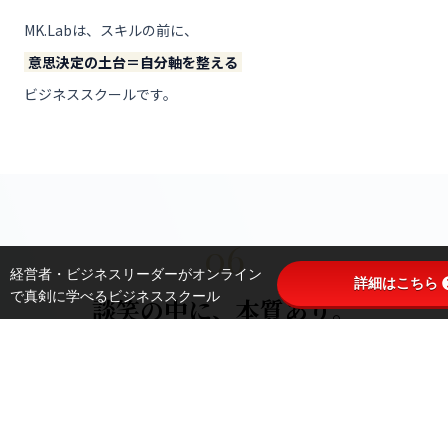
MK.Labは、スキルの前に、
意思決定の土台＝自分軸を整える
ビジネススクールです。
06
経営者・ビジネスリーダーがオンライン
詳細はこちら
で真剣に学べるビジネススクール
談笑の中に、本質あり。
第6期では、議論で詰めることよりも、
正しいことを言うことよりも、何気ない一言。
笑いながらこぼれた本音。ふとした違和感。