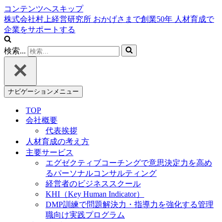
コンテンツへスキップ
株式会社村上経営研究所
おかげさまで創業
50
年
人材育成で
企業をサポートする
検索...
ナビゲーションメニュー
TOP
会社概要
代表挨拶
人材育成の考え方
主要サービス
エグゼクティブコーチングで意思決定力を高め
るパーソナルコンサルティング
経営者のビジネススクール
KHI（Key Human Indicator）
DMP訓練で問題解決力・指導力を強化する管理
職向け実践プログラム