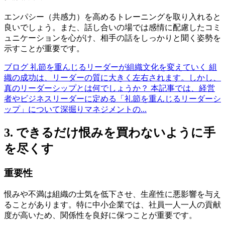
エンパシー（共感力）を高めるトレーニングを取り入れると
良いでしょう。また、話し合いの場では感情に配慮したコミ
ュニケーションを心がけ、相手の話をしっかりと聞く姿勢を
示すことが重要です。
ブログ
礼節を重んじるリーダーが組織文化を変えていく
組
織の成功は、リーダーの質に大きく左右されます。しかし、
真のリーダーシップとは何でしょうか？ 本記事では、経営
者やビジネスリーダーに定める「礼節を重んじるリーダーシ
ップ」について深掘りマネジメントの...
3. できるだけ恨みを買わないように手
を尽くす
重要性
恨みや不満は組織の士気を低下させ、生産性に悪影響を与え
ることがあります。特に中小企業では、社員一人一人の貢献
度が高いため、関係性を良好に保つことが重要です。