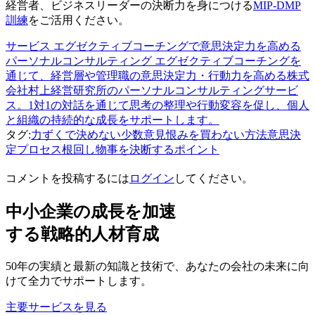
経営者、ビジネスリーダーの決断力を身につける
MIP-DMP
訓練
をご活用ください。
サービス
エグゼクティブコーチングで意思決定力を高める
パーソナルコンサルティング
エグゼクティブコーチングを
通じて、経営層や管理職の意思決定力・行動力を高める株式
会社村上経営研究所のパーソナルコンサルティングサービ
ス。1対1の対話を通じて思考の整理や行動変容を促し、個人
と組織の持続的な成長をサポートします。
タグ:
力ずくで決めない
少数意見
恨みを買わない方法
意思決
定プロセス
根回し
物事を決断するポイント
コメントを投稿するには
ログイン
してください。
中小企業の成長を加速
する戦略的人材育成
50年の実績と最新の知識と技術で、あなたの会社の未来に向
けて全力でサポートします。
主要サービスを見る