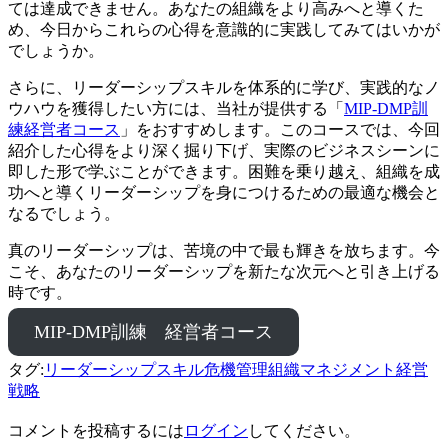
ては達成できません。あなたの組織をより高みへと導くた
め、今日からこれらの心得を意識的に実践してみてはいかが
でしょうか。
さらに、リーダーシップスキルを体系的に学び、実践的なノ
ウハウを獲得したい方には、当社が提供する「
MIP-DMP訓
練経営者コース
」をおすすめします。このコースでは、今回
紹介した心得をより深く掘り下げ、実際のビジネスシーンに
即した形で学ぶことができます。困難を乗り越え、組織を成
功へと導くリーダーシップを身につけるための最適な機会と
なるでしょう。
真のリーダーシップは、苦境の中で最も輝きを放ちます。今
こそ、あなたのリーダーシップを新たな次元へと引き上げる
時です。
MIP-DMP訓練 経営者コース
タグ:
リーダーシップスキル
危機管理
組織マネジメント
経営
戦略
コメントを投稿するには
ログイン
してください。