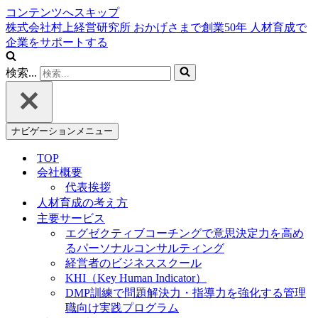
コンテンツへスキップ
株式会社村上経営研究所
おかげさまで創業
50
年
人材育成で
企業をサポートする
検索...
ナビゲーションメニュー
TOP
会社概要
代表挨拶
人材育成の考え方
主要サービス
エグゼクティブコーチングで意思決定力を高め
るパーソナルコンサルティング
経営者のビジネススクール
KHI（Key Human Indicator）
DMP訓練で問題解決力・指導力を強化する管理
職向け実践プログラム