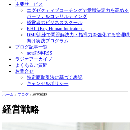
主要サービス
エグゼクティブコーチングで意思決定力を高める
パーソナルコンサルティング
経営者のビジネススクール
KHI（Key Human Indicator）
DMP訓練で問題解決力・指導力を強化する管理職
向け実践プログラム
ブログ記事一覧
note記事RSS
ラジオアーカイブ
よくあるご質問
お問合せ
特定商取引法に基づく表記
キャンセルポリシー
ホーム
»
ブログ
»
経営戦略
経営戦略