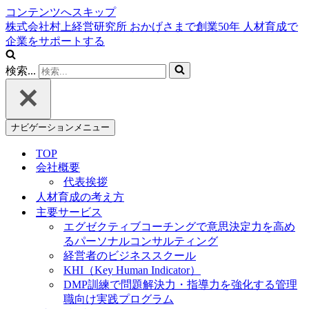
コンテンツへスキップ
株式会社村上経営研究所
おかげさまで創業
50
年
人材育成で
企業をサポートする
検索...
ナビゲーションメニュー
TOP
会社概要
代表挨拶
人材育成の考え方
主要サービス
エグゼクティブコーチングで意思決定力を高め
るパーソナルコンサルティング
経営者のビジネススクール
KHI（Key Human Indicator）
DMP訓練で問題解決力・指導力を強化する管理
職向け実践プログラム