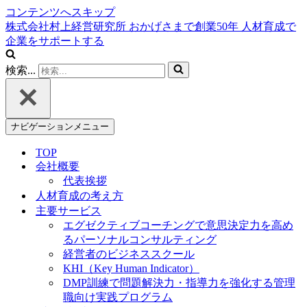
コンテンツへスキップ
株式会社村上経営研究所
おかげさまで創業
50
年
人材育成で
企業をサポートする
検索...
ナビゲーションメニュー
TOP
会社概要
代表挨拶
人材育成の考え方
主要サービス
エグゼクティブコーチングで意思決定力を高め
るパーソナルコンサルティング
経営者のビジネススクール
KHI（Key Human Indicator）
DMP訓練で問題解決力・指導力を強化する管理
職向け実践プログラム