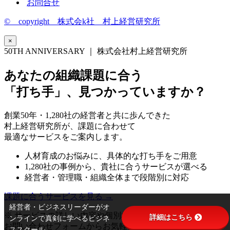
お問合せ
© copyright 株式会k社 村上経営研究所
×
50TH ANNIVERSARY ｜ 株式会社村上経営研究所
あなたの組織課題に合う
「打ち手」、見つかっていますか？
創業50年・1,280社の経営者と共に歩んできた
村上経営研究所が、課題に合わせて
最適なサービスをご案内します。
人材育成のお悩みに、具体的な打ち手をご用意
1,280社の事例から、貴社に合うサービスが選べる
経営者・管理職・組織全体まで段階別に対応
課題に合うサービスを見る →
経営者・ビジネスリーダーがオ
※ サービスの詳しい内容や個別相談は
詳細はこちら
ンラインで真剣に学べるビジネ
お問い合わせフォームからお気軽にどうぞ
ススクール