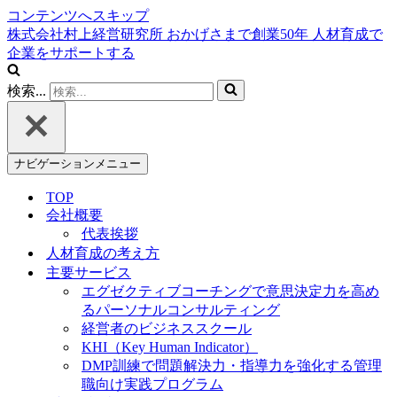
コンテンツへスキップ
株式会社村上経営研究所
おかげさまで創業
50
年
人材育成で
企業をサポートする
検索...
ナビゲーションメニュー
TOP
会社概要
代表挨拶
人材育成の考え方
主要サービス
エグゼクティブコーチングで意思決定力を高め
るパーソナルコンサルティング
経営者のビジネススクール
KHI（Key Human Indicator）
DMP訓練で問題解決力・指導力を強化する管理
職向け実践プログラム