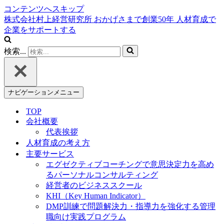
コンテンツへスキップ
株式会社村上経営研究所
おかげさまで創業
50
年
人材育成で
企業をサポートする
検索...
ナビゲーションメニュー
TOP
会社概要
代表挨拶
人材育成の考え方
主要サービス
エグゼクティブコーチングで意思決定力を高め
るパーソナルコンサルティング
経営者のビジネススクール
KHI（Key Human Indicator）
DMP訓練で問題解決力・指導力を強化する管理
職向け実践プログラム