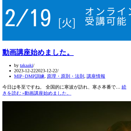
動画講座始めました。
by
takaaki
2023-12-22
2023-12-22
MIP−DMP訓練
,
原理・原則・法則
,
講座情報
今日は冬至ですね。 全国的に寒波が訪れ、寒さ本番で…
続
きを読む »
動画講座始めました。