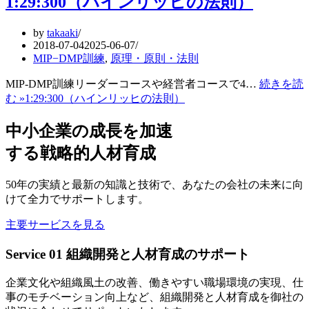
1:29:300（ハインリッヒの法則）
by
takaaki
2018-07-04
2025-06-07
MIP−DMP訓練
,
原理・原則・法則
MIP-DMP訓練リーダーコースや経営者コースで4…
続きを読
む »
1:29:300（ハインリッヒの法則）
中小企業の成長を加速
する戦略的人材育成
50年の実績と最新の知識と技術で、あなたの会社の未来に向
けて全力でサポートします。
主要サービスを見る
Service 01
組織開発と人材育成のサポート
企業文化や組織風土の改善、働きやすい職場環境の実現、仕
事のモチベーション向上など、組織開発と人材育成を御社の