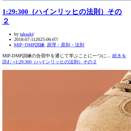
1:29:300（ハインリッヒの法則）その
２
by
takaaki
2018-07-11
2025-06-07
MIP−DMP訓練
,
原理・原則・法則
MIP-DMP訓練の合宿中を通じて学ぶことに一つに…
続きを
読む »
1:29:300（ハインリッヒの法則）その２