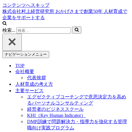
コンテンツへスキップ
株式会社村上経営研究所
おかげさまで創業
50
年
人材育成で
企業をサポートする
検索...
ナビゲーションメニュー
TOP
会社概要
代表挨拶
人材育成の考え方
主要サービス
エグゼクティブコーチングで意思決定力を高め
るパーソナルコンサルティング
経営者のビジネススクール
KHI（Key Human Indicator）
DMP訓練で問題解決力・指導力を強化する管理
職向け実践プログラム