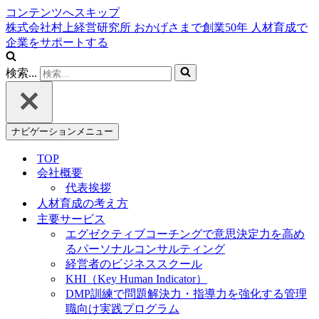
コンテンツへスキップ
株式会社村上経営研究所
おかげさまで創業
50
年
人材育成で
企業をサポートする
検索...
ナビゲーションメニュー
TOP
会社概要
代表挨拶
人材育成の考え方
主要サービス
エグゼクティブコーチングで意思決定力を高め
るパーソナルコンサルティング
経営者のビジネススクール
KHI（Key Human Indicator）
DMP訓練で問題解決力・指導力を強化する管理
職向け実践プログラム