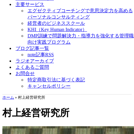
主要サービス
エグゼクティブコーチングで意思決定力を高める
パーソナルコンサルティング
経営者のビジネススクール
KHI（Key Human Indicator）
DMP訓練で問題解決力・指導力を強化する管理職
向け実践プログラム
ブログ記事一覧
note記事RSS
ラジオアーカイブ
よくあるご質問
お問合せ
特定商取引法に基づく表記
キャンセルポリシー
ホーム
»
村上経営研究所
村上経営研究所