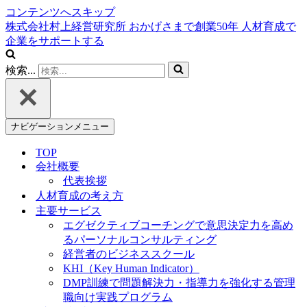
コンテンツへスキップ
株式会社村上経営研究所
おかげさまで創業
50
年
人材育成で
企業をサポートする
検索...
ナビゲーションメニュー
TOP
会社概要
代表挨拶
人材育成の考え方
主要サービス
エグゼクティブコーチングで意思決定力を高め
るパーソナルコンサルティング
経営者のビジネススクール
KHI（Key Human Indicator）
DMP訓練で問題解決力・指導力を強化する管理
職向け実践プログラム