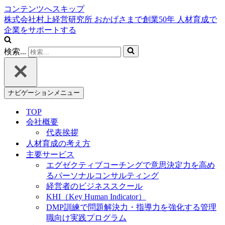
コンテンツへスキップ
株式会社村上経営研究所
おかげさまで創業
50
年
人材育成で
企業をサポートする
検索...
ナビゲーションメニュー
TOP
会社概要
代表挨拶
人材育成の考え方
主要サービス
エグゼクティブコーチングで意思決定力を高め
るパーソナルコンサルティング
経営者のビジネススクール
KHI（Key Human Indicator）
DMP訓練で問題解決力・指導力を強化する管理
職向け実践プログラム