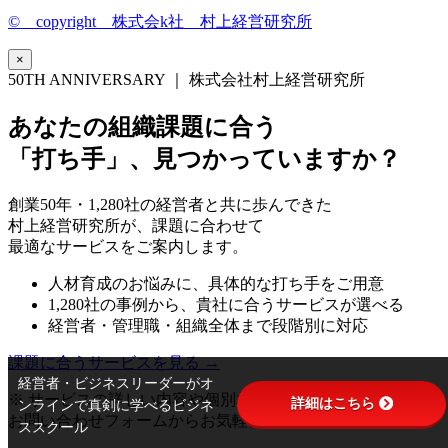
© copyright 株式会k社 村上経営研究所
×
50TH ANNIVERSARY ｜ 株式会社村上経営研究所
あなたの組織課題に合う
「打ち手」、見つかっていますか？
創業50年・1,280社の経営者と共に歩んできた
村上経営研究所が、課題に合わせて
最適なサービスをご案内します。
人材育成のお悩みに、具体的な打ち手をご用意
1,280社の事例から、貴社に合うサービスが選べる
経営者・管理職・組織全体まで段階別に対応
課題に合うサービスを見る →
経営者・ビジネスリーダーがオ
※ サービスの詳しい内容や個別相談は
詳細はこちら
ンラインで真剣に学べるビジネ
お問い合わせフォームからお気軽にどうぞ
ススクール