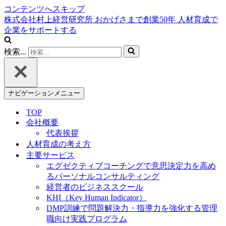
コンテンツへスキップ
株式会社村上経営研究所
おかげさまで創業
50
年
人材育成で
企業をサポートする
検索...
ナビゲーションメニュー
TOP
会社概要
代表挨拶
人材育成の考え方
主要サービス
エグゼクティブコーチングで意思決定力を高め
るパーソナルコンサルティング
経営者のビジネススクール
KHI（Key Human Indicator）
DMP訓練で問題解決力・指導力を強化する管理
職向け実践プログラム