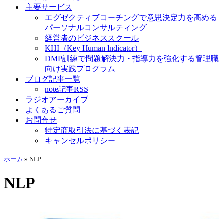
主要サービス
エグゼクティブコーチングで意思決定力を高める
パーソナルコンサルティング
経営者のビジネススクール
KHI（Key Human Indicator）
DMP訓練で問題解決力・指導力を強化する管理職
向け実践プログラム
ブログ記事一覧
note記事RSS
ラジオアーカイブ
よくあるご質問
お問合せ
特定商取引法に基づく表記
キャンセルポリシー
ホーム
»
NLP
NLP