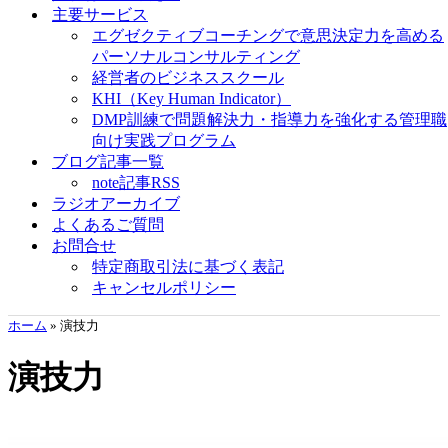
主要サービス
エグゼクティブコーチングで意思決定力を高める
パーソナルコンサルティング
経営者のビジネススクール
KHI（Key Human Indicator）
DMP訓練で問題解決力・指導力を強化する管理職
向け実践プログラム
ブログ記事一覧
note記事RSS
ラジオアーカイブ
よくあるご質問
お問合せ
特定商取引法に基づく表記
キャンセルポリシー
ホーム
»
演技力
演技力