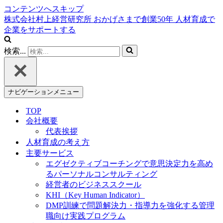
コンテンツへスキップ
株式会社村上経営研究所
おかげさまで創業
50
年
人材育成で
企業をサポートする
検索...
ナビゲーションメニュー
TOP
会社概要
代表挨拶
人材育成の考え方
主要サービス
エグゼクティブコーチングで意思決定力を高め
るパーソナルコンサルティング
経営者のビジネススクール
KHI（Key Human Indicator）
DMP訓練で問題解決力・指導力を強化する管理
職向け実践プログラム